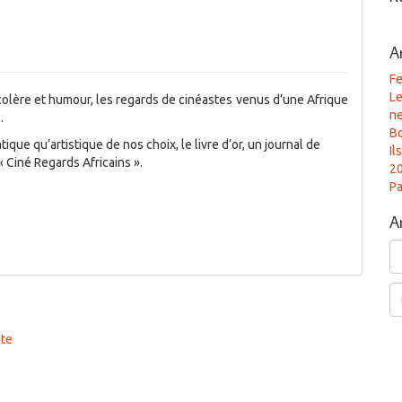
A
Fe
Le
 colère et humour, les regards de cinéastes venus d’une Afrique
n
.
B
que qu’artistique de nos choix, le livre d’or, un journal de
Il
 Ciné Regards Africains ».
2
Pa
A
Ar
Re
ite