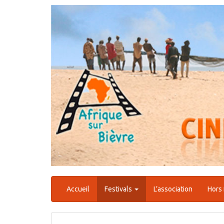
Aller
au
contenu
Accueil
Festivals
L’association
Hors 