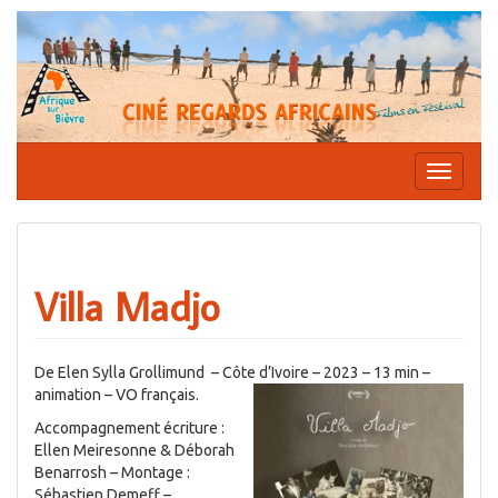
Aller
au
contenu
Affiche
la
navigati
Villa Madjo
De Elen Sylla Grollimund – Côte d’Ivoire – 2023 – 13 min –
animation – VO français.
Accompagnement écriture :
Ellen Meiresonne & Déborah
Benarrosh – Montage :
Sébastien Demeff –