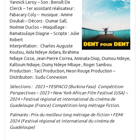
Yannick Leroy – Son : Benoît De
Clerck – 1er assistant réalisateur :
Fabacary Coly – musique : Amine
Doukali – Décors : Oumar Sall,
Noémie Duclos – Maquillage :
Ramatoulaye Diagne – Scripte : Julie
Robert
Interprétation : Charles Auguste
Koutou, Aida Ndeye Aidara, Ibrahima
Ndiaye Cisse, Jean Pierre Correa, Aminata Diop, Oumou Ndeye,
Kaltoum Ndiaye, Oumy Ndeye Mbaye , Roger Sambou.
Production : Tact Production, Neon Rouge Production –
Distribution : Sudu Connexion
Sélections : 2023 • FESPACO (Burkina Faso) Compétition
Perspectives – 2023 • New York African Film Festival (USA) –
2024 • Festival régional et international du cinéma de
Guadeloupe (France) Compétition long métrage fiction.
Palmarès :
Prix du meilleur long métrage de fiction • FEMI
2024 (Festival régional et international du cinéma de
Guadeloupe)