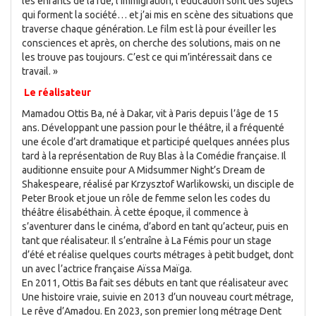
les enfants de la rue, l’immigration, l’éducation sont des sujets
qui forment la société… et j’ai mis en scène des situations que
traverse chaque génération. Le film est là pour éveiller les
consciences et après, on cherche des solutions, mais on ne
les trouve pas toujours. C’est ce qui m’intéressait dans ce
travail. »
Le réalisateur
Mamadou Ottis Ba, né à Dakar, vit à Paris depuis l’âge de 15
ans. Développant une passion pour le théâtre, il a fréquenté
une école d’art dramatique et participé quelques années plus
tard à la représentation de Ruy Blas à la Comédie française. Il
auditionne ensuite pour A Midsummer Night’s Dream de
Shakespeare, réalisé par Krzysztof Warlikowski, un disciple de
Peter Brook et joue un rôle de femme selon les codes du
théâtre élisabéthain. À cette époque, il commence à
s’aventurer dans le cinéma, d’abord en tant qu’acteur, puis en
tant que réalisateur. Il s’entraîne à La Fémis pour un stage
d’été et réalise quelques courts métrages à petit budget, dont
un avec l’actrice française Aïssa Maïga.
En 2011, Ottis Ba fait ses débuts en tant que réalisateur avec
Une histoire vraie, suivie en 2013 d’un nouveau court métrage,
Le rêve d’Amadou. En 2023, son premier long métrage Dent