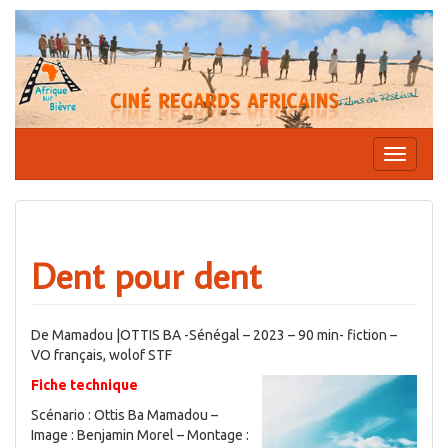
Aller
au
contenu
Affiche
la
navigati
Dent pour dent
De Mamadou |OTTIS BA -Sénégal – 2023 – 90 min- fiction –
VO français, wolof STF
Fiche technique
Scénario : Ottis Ba Mamadou –
Image : Benjamin Morel – Montage :