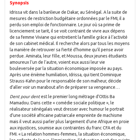
Synopsis
Idrissa vit dans la banlieue de Dakar, au Sénégal. A la suite de
mesures de restriction budgétaire ordonnées par le FMI, il a
perdu son emploi de fonctionnaire. Le jour où sa prime de
licenciement se tarit, il se voit contraint de vivre aux dépens
de sa femme Viviane qui entretient la famille grâce à l’activité
de son cabinet médical. Il recherche alors par tous les moyens
la manière de retrouver sa fierté d’homme qu’il pense avoir
perdue. Aminata, leur fille, et Moussa, deux jeunes étudiants
amoureux l’un de l’autre, voient eux aussi leur vie
bouleversée par la situation économique imposée au pays.
Après une énième humiliation, Idrissa, qui tient Dominique
Strauss-Kahn pour le responsable de son malheur, décide
d’aller voir un marabout afin de préparer sa vengeance…
Dent pour dent
est le premier long métrage d’Ottis Ba
Mamadou. Dans cette « comédie sociale politique », le
réalisateur sénégalais veut dresser avec humour le portrait
d’une société africaine patriarcale empreinte de machisme
mais il veut aussi parler plus largement d’une Afrique en proie
aux injustices, soumise aux contraintes du franc CFA et du
FMI. « La relation hommes-femmes, la situation économique,