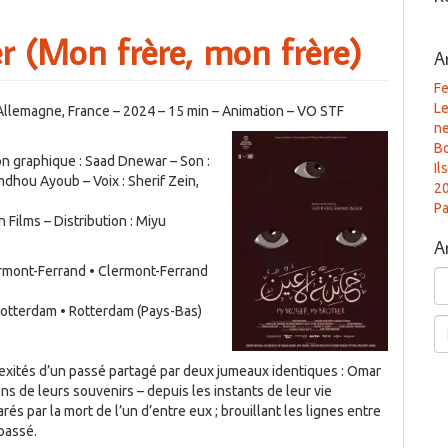
r (Mon frère, mon frère)
A
Fe
Le
Allemagne, France – 2024 – 15 min – Animation – VO STF
n
B
on graphique : Saad Dnewar – Son :
Il
hou Ayoub – Voix : Sherif Zein,
2
Pa
Films – Distribution : Miyu
A
ermont-Ferrand • Clermont-Ferrand
Ar
l Rotterdam • Rotterdam (Pays-Bas)
Re
lexités d’un passé partagé par deux jumeaux identiques : Omar
ns de leurs souvenirs – depuis les instants de leur vie
és par la mort de l’un d’entre eux ; brouillant les lignes entre
 passé.