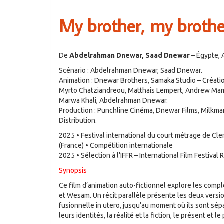
My brother, my brothe
De
Abdelrahman Dnewar, Saad Dnewar
– Égypte, 
Scénario : Abdelrahman Dnewar, Saad Dnewar.
Animation : Dnewar Brothers, Samaka Studio – Créati
Myrto Chatziandreou, Matthais Lempert, Andrew Mamd
Marwa Khali, Abdelrahman Dnewar.
Production : Punchline Cinéma, Dnewar Films, Milkman 
Distribution.
2025 • Festival international du court métrage de Cl
(France) • Compétition internationale
2025 • Sélection à l’IFFR – International Film Festiva
Synopsis
Ce film d’animation auto-fictionnel explore les comp
et Wesam. Un récit parallèle présente les deux versio
fusionnelle in utero, jusqu’au moment où ils sont sépar
leurs identités, la réalité et la fiction, le présent et le