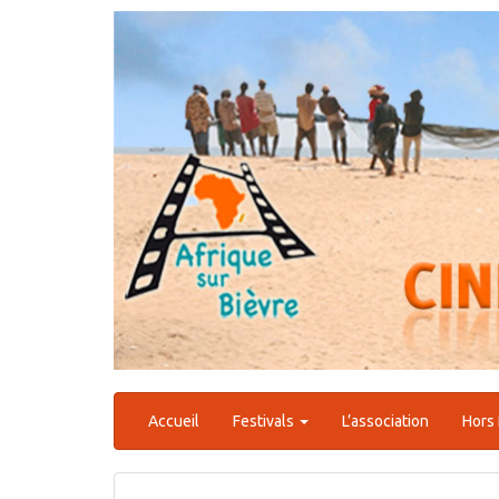
Aller
au
contenu
Accueil
Festivals
L’association
Hors 