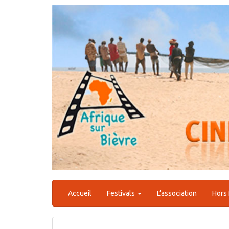
Aller
au
contenu
Accueil
Festivals
L’association
Hors 