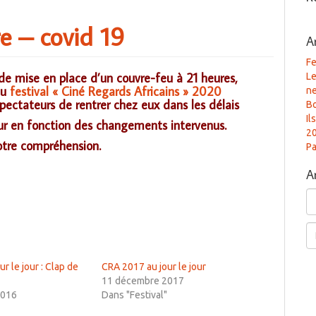
re – covid 19
A
Fe
de mise en place d’un couvre-feu à 21 heures,
Le
du
festival « Ciné Regards Africains » 2020
n
ectateurs de rentrer chez eux dans les délais
B
Il
our en fonction des changements intervenus.
2
otre compréhension.
Pa
A
Ar
Re
r le jour : Clap de
CRA 2017 au jour le jour
11 décembre 2017
2016
Dans "Festival"