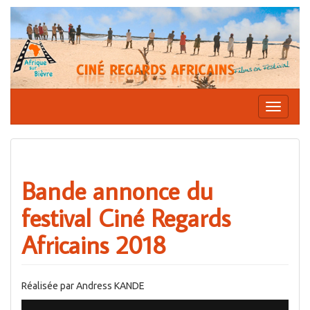
Aller
au
contenu
Affiche
la
navigati
Bande annonce du
festival Ciné Regards
Africains 2018
Réalisée par Andress KANDE