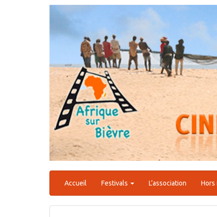
Aller
au
contenu
Accueil
Festivals
L’association
Hors 