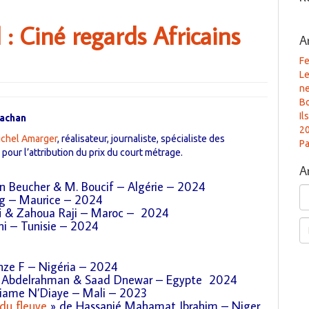
: Ciné regards Africains
A
Fe
Le
n
B
Il
Cachan
2
chel Amarger
, réalisateur, journaliste, spécialiste des
Pa
 pour l’attribution du prix du court métrage.
A
n Beucher & M. Boucif – Algérie – 2024
Ar
g – Maurice – 2024
fi & Zahoua Raji – Maroc – 2024
Re
hi – Tunisie – 2024
nze F – Nigéria – 2024
 Abdelrahman & Saad Dnewar – Egypte 2024
iame N’Diaye – Mali – 2023
du fleuve
» de Hassanié Mahamat Ibrahim – Niger