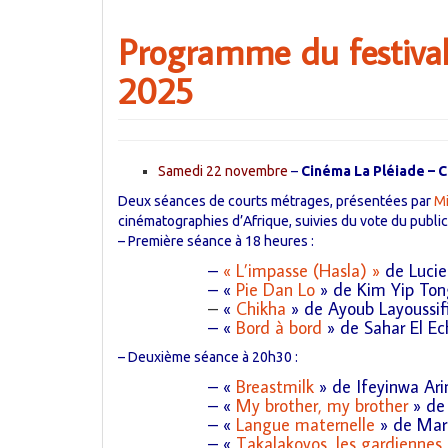
Programme du festival 
2025
Samedi 22 novembre
–
Cinéma La Pléiade – 
Deux séances de courts métrages, présentées par
Mi
cinématographies
d’Afrique, suivies du vote du public
– Première séance à 18
heures :
–
« L’impasse (Hasla) »
de Lucie
– «
Pie Dan Lo
» de Kim Yip Ton
–
«
Chikha
» de Ayoub Layoussi
– «
Bord à bord
» de Sahar El Ec
– Deuxième séance à 20h30 :
– «
Breastmilk
» de Ifeyinwa Ari
– «
My brother, my brother
» de
– «
Langue maternelle
» de Mar
– «
Takalakoyos, les gardiennes 