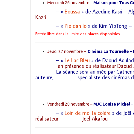
Mercredi 26 novembre
–
Maison pour Tous Gér
– «
Boussa
» de Azedine Kasri – A
Kazri
– «
Pie dan lo
» de Kim YipTong – 
Entrée libre dans la limite des places disponibles
Jeudi 27 novembre –
Cinéma La Tournelle – 
– «
Le Lac Bleu
» de Daoud Aoulad
en présence du réalisateur Daoud A
La séance sera animée par
Catheri
auteure, spécialiste des cinémas d’Afr
Vendredi 28 novembre –
MJC Louise Michel –
– «
Loin de moi la colère
» de Joël 
réalisateur
Joël Akafou